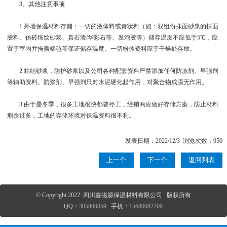
3、其他注意事项
1.外墙保温材料存储：一切的液体料或膏状料（如：双组份抹面砂浆的抹面
胶料、仿砖饰纹砂浆、真石漆/华彩石等、发泡胶等）储存温度不应低于5℃，应
置于室内并掩盖棉毡等保证储存温度。一切粉体资料应于干燥处存放。
2.粘结砂浆，防护砂浆以及公司各种配套资料严禁添加任何防冻剂、早强剂
等辅助资料。防浆剂、早强剂只对水泥硬化起作用，对聚合物成膜无作用。
3.由于是冬季，很多工地很快都要停工，经销商应做好存储方案，防止材料
剩余过多，工地的存储环境对保温资料很不利。
发表日期：2022/12/3 浏览次数：950
上一个
下一个
返回列表
© Copyright 2022 四川鑫磁源保温材料有限公司 版权所有
QQ：
305800859
手机：
15680082200